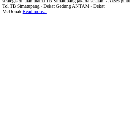
strategis di jalan utama TB Simatupang jakarta selatan. - Akses pintu
Tol TB Simatupang - Dekat Gedung ANTAM - Dekat
McDonald
Read more...