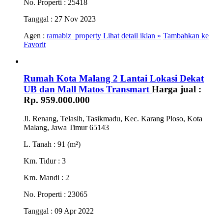
No. Properti
: 25418
Tanggal
: 27 Nov 2023
Agen :
ramabiz_property
Lihat detail iklan »
Tambahkan ke
Favorit
Rumah Kota Malang 2 Lantai Lokasi Dekat
UB dan Mall Matos Transmart
Harga jual :
Rp. 959.000.000
Jl. Renang, Telasih, Tasikmadu, Kec. Karang Ploso, Kota
Malang, Jawa Timur 65143
L. Tanah
: 91 (m²)
Km. Tidur
: 3
Km. Mandi
: 2
No. Properti
: 23065
Tanggal
: 09 Apr 2022