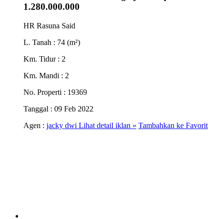
1.280.000.000
HR Rasuna Said
L. Tanah
: 74 (m²)
Km. Tidur
: 2
Km. Mandi
: 2
No. Properti
: 19369
Tanggal
: 09 Feb 2022
Agen :
jacky dwi
Lihat detail iklan »
Tambahkan ke Favorit