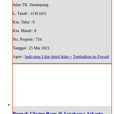
Jalan TB. Simatupang
L. Tanah
: 1130 (m²)
Km. Tidur
: 0
Km. Mandi
: 8
No. Properti
: 754
Tanggal
: 25 Mar 2021
Agen :
hadi.umar
Lihat detail iklan »
Tambahkan ke Favorit
Rumah Cluster Baru di Jagakarsa Jakarta