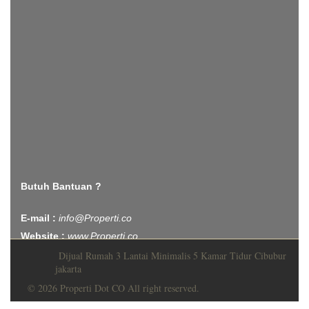
Butuh Bantuan ?
E-mail :
info@Properti.co
Website :
www.Properti.co
Dijual Rumah 3 Lantai Minimalis 5 Kamar Tidur Cibubur
jakarta
© 2026 Properti Dot CO All right reserved.