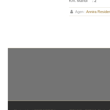
Km. Mandi
: 2
Agen :
Annira Reside