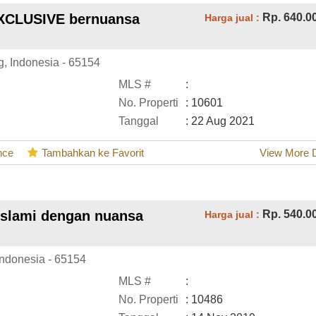
EXCLUSIVE bernuansa
Rp. 640.0
Harga jual :
g, Indonesia - 65154
MLS #
:
No. Properti
: 10601
Tanggal
: 22 Aug 2021
nce
Tambahkan ke Favorit
View More D
Islami dengan nuansa
Rp. 540.0
Harga jual :
Indonesia - 65154
MLS #
:
No. Properti
: 10486