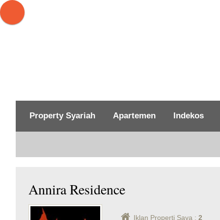
Property Syariah
Apartemen
Indekos
Annira Residence
Iklan Properti Saya :
2