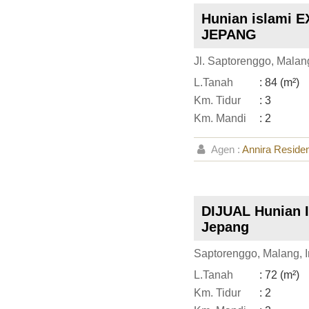
Hunian islami 
JEPANG
Jl. Saptorenggo, Malan
L.Tanah
: 84 (m²)
Km. Tidur
: 3
Km. Mandi
: 2
Agen :
Annira Reside
DIJUAL Hunian 
Jepang
Saptorenggo, Malang, 
L.Tanah
: 72 (m²)
Km. Tidur
: 2