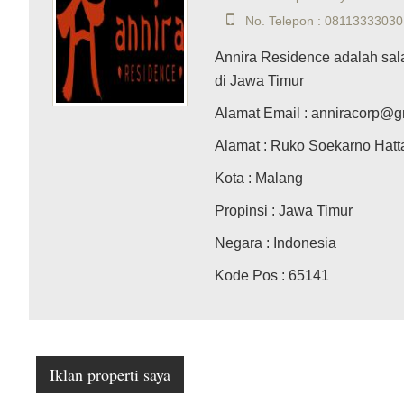
No. Telepon : 08113333030
Annira Residence adalah sala
di Jawa Timur
Alamat Email
: anniracorp@g
Alamat
: Ruko Soekarno Hatt
Kota
: Malang
Propinsi
: Jawa Timur
Negara
: Indonesia
Kode Pos
: 65141
Iklan properti saya