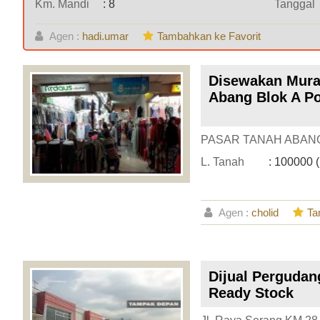
Km. Mandi
: 8
Tanggal
Agen :
hadi.umar
Tambahkan ke Favorit
Disewakan Mura
Abang Blok A P
PASAR TANAH ABANG
L. Tanah
: 100000 
Agen :
cholid
Ta
Dijual Pergudan
Ready Stock