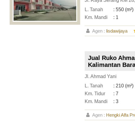
Jl. Raya Serang KM 28,
L. Tanah
: 550 (m²)
Km. Mandi
: 1
Agen :
lisdawijaya
Jual Ruko Ahmad
Kalimantan Bara
Jl. Ahmad Yani
L. Tanah
: 210 (m²)
Km. Tidur
: 7
Km. Mandi
: 3
Agen :
Hengki Alfa Pr