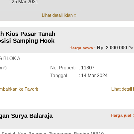
: 25 Mar 2021
Lihat detail iklan »
h Kios Pasar Tanah
osisi Samping Hook
Rp. 2.000.000
Harga sewa :
Pe
 BLOK A
(m²)
No. Properti
: 11307
Tanggal
: 14 Mar 2024
mbahkan ke Favorit
Lihat detail 
gan Surya Balaraja
Harga jual 