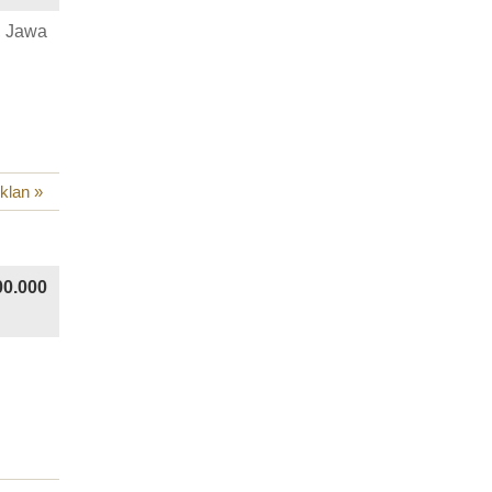
, Jawa
iklan »
00.000