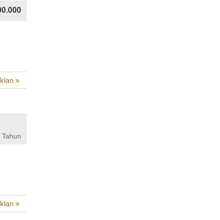
00.000
iklan »
 Tahun
iklan »