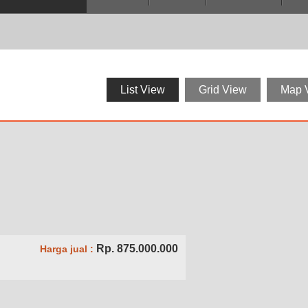
List View
Grid View
Map 
Rp. 875.000.000
Harga jual :