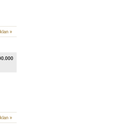
iklan »
00.000
iklan »