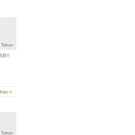
 Tahun
 SBY,
iklan »
 Tahun