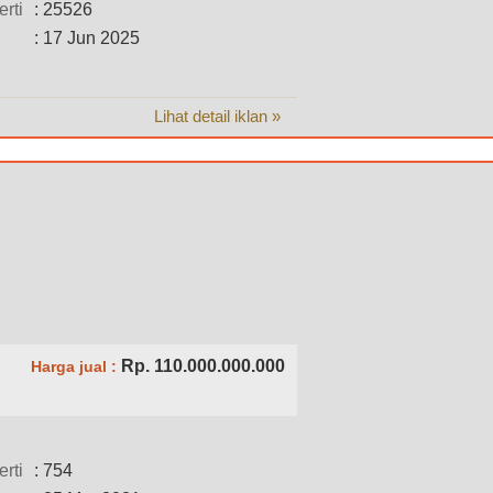
rti
: 25526
: 17 Jun 2025
Lihat detail iklan »
Rp. 110.000.000.000
Harga jual :
rti
: 754