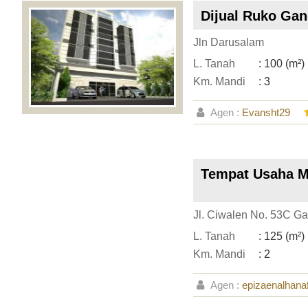
Dijual Ruko Gan
Jln Darusalam
L. Tanah
: 100 (m²)
Km. Mandi
: 3
Agen :
Evansht29
Tempat Usaha M
Jl. Ciwalen No. 53C Ga
L. Tanah
: 125 (m²)
Km. Mandi
: 2
Agen :
epizaenalhanaf